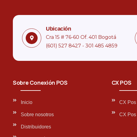
Ubicación
Cra 15 # 76-60 Of. 401 Bogotá
(601) 527 8427 - 301 485 4859
Sobre Conexión POS
CX POS
Inicio
CX Pos 
Sobre nosotros
CX Pos 
Distribuidores