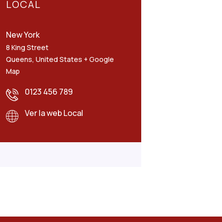
LOCAL
New York
8 King Street
Queens
,
United States
+ Google
Map
0123 456 789
Ver la web Local