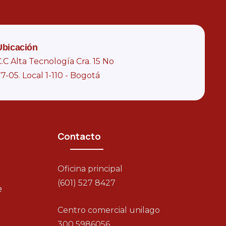
Ubicación
.C Alta Tecnología Cra. 15 No
7-05. Local 1-110 - Bogotá
Contacto
Oficina principal
(601) 527 8427
e
Centro comercial unilago
300 5986056