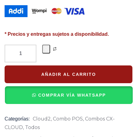
* Precios y entregas sujetos a disponibilidad.
AÑADIR AL CARRITO
COMPRAR VÍA WHATSAPP
Cloud2
,
Combo POS
,
Combos CX-
Categorías:
Product
CLOUD
,
Todos
Meta