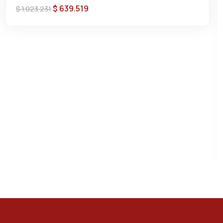
Profesional
$
639.519
$
1.023.231