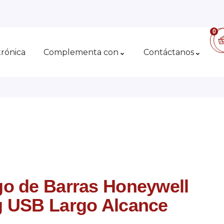
0
trónica
Complementa con
Contáctanos
o de Barras Honeywell
g USB Largo Alcance