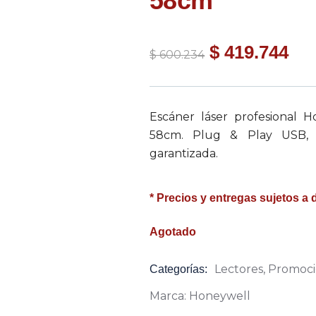
58cm
$
419.744
$
600.234
Escáner láser profesional 
58cm. Plug & Play USB, m
garantizada.
* Precios y entregas sujetos a 
Agotado
Lectores
,
Promoci
Categorías:
Product
Meta
Marca:
Honeywell