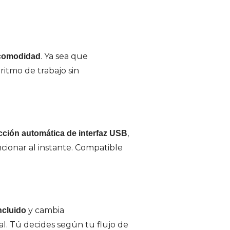
. Ya sea que
a comodidad
ritmo de trabajo sin
,
cción automática de interfaz USB
ionar al instante. Compatible
y cambia
ncluido
l. Tú decides según tu flujo de