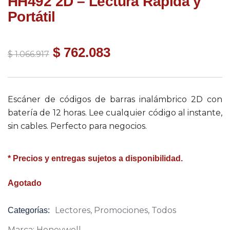
HH492 2D – Lectura Rápida y
Portátil
$
762.083
$
1.066.917
Escáner de códigos de barras inalámbrico 2D con
batería de 12 horas. Lee cualquier código al instante,
sin cables. Perfecto para negocios.
* Precios y entregas sujetos a disponibilidad.
Agotado
Lectores
,
Promociones
,
Todos
Categorías:
Product
Meta
Marca:
Honeywell