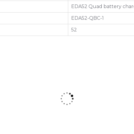
EDA52 Quad battery char
EDA52-QBC-1
52