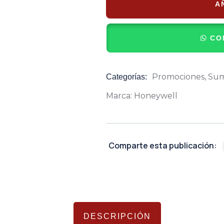
A
CO
Promociones
,
Sum
Categorías:
Product
Meta
Marca:
Honeywell
Comparte esta publicación:
DESCRIPCIÓN