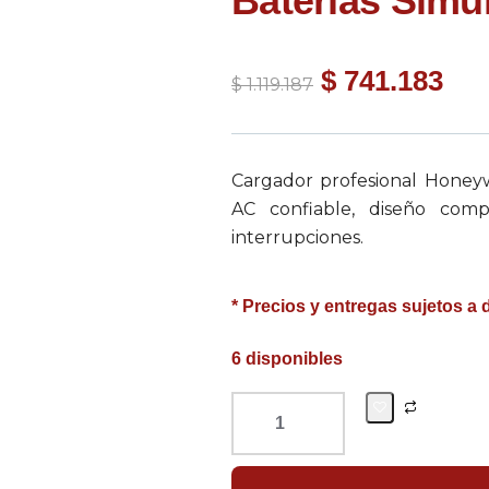
Baterías Simu
$
741.183
$
1.119.187
Cargador profesional Honeyw
AC confiable, diseño comp
interrupciones.
* Precios y entregas sujetos a 
6 disponibles