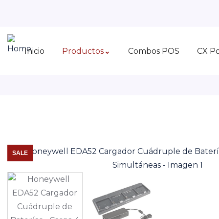
Inicio
Productos
Combos POS
CX P
SALE