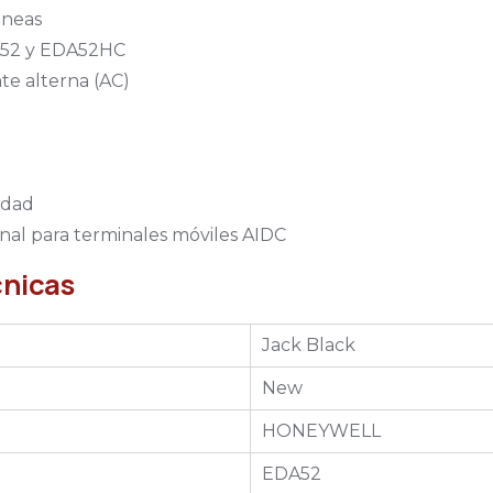
áneas
A52 y EDA52HC
te alterna (AC)
idad
onal para terminales móviles AIDC
cnicas
Jack Black
New
HONEYWELL
EDA52