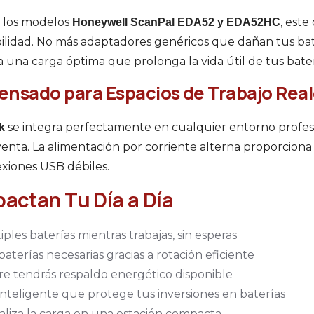
 los modelos
, este
Honeywell ScanPal EDA52 y EDA52HC
ilidad. No más adaptadores genéricos que dañan tus bat
una carga óptima que prolonga la vida útil de tus bater
ensado para Espacios de Trabajo Rea
se integra perfectamente en cualquier entorno profesio
k
 venta. La alimentación por corriente alterna proporcion
xiones USB débiles.
actan Tu Día a Día
ples baterías mientras trabajas, sin esperas
terías necesarias gracias a rotación eficiente
e tendrás respaldo energético disponible
nteligente que protege tus inversiones en baterías
liza la carga en una estación compacta