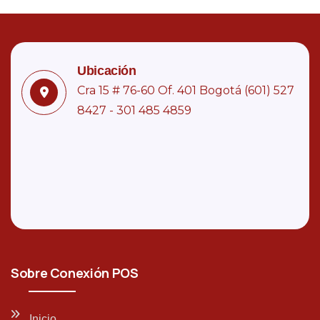
SUMINISTROS
,
TODOS
Ubicación
Rollo Etiqueta Naranja 32*25*5000
Cra 15 # 76-60 Of. 401 Bogotá (601) 527
8427 - 301 485 4859
$
48.000
Sobre Conexión POS
Inicio