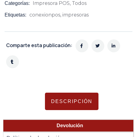
Impresora POS
,
Todos
Categorías:
Product
Meta
conexionpos
,
impresoras
Etiquetas:
Comparte esta publicación:
DESCRIPCIÓN
Devolución