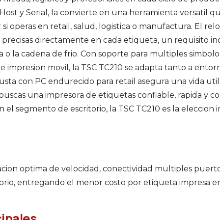
st y Serial, la convierte en una herramienta versatil que
 si operas en retail, salud, logistica o manufactura. El re
s precisas directamente en cada etiqueta, un requisito in
o la cadena de frio. Con soporte para multiples simbolog
e impresion movil, la TSC TC210 se adapta tanto a entorno
usta con PC endurecido para retail asegura una vida uti
uscas una impresora de etiquetas confiable, rapida y co
n el segmento de escritorio, la TSC TC210 es la eleccion 
cion optima de velocidad, conectividad multiples puert
rio, entregando el menor costo por etiqueta impresa en
cipales