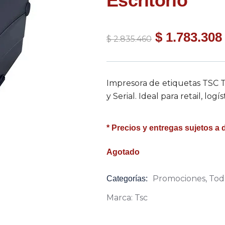
Escritorio
$
1.783.308
$
2.835.460
Impresora de etiquetas TSC TC
y Serial. Ideal para retail, logís
* Precios y entregas sujetos a 
Agotado
Promociones
,
Tod
Categorías:
Product
Meta
Marca:
Tsc