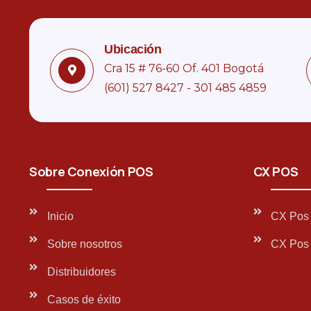
Ubicación
Cra 15 # 76-60 Of. 401 Bogotá
(601) 527 8427 - 301 485 4859
Sobre Conexión POS
CX POS
Inicio
CX Pos 
Sobre nosotros
CX Pos 
Distribuidores
Casos de éxito