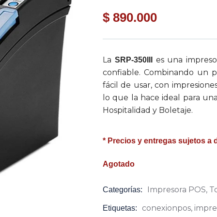
$
890.000
La
es una impreso
SRP-350III
confiable. Combinando un p
fácil de usar, con impresion
lo que la hace ideal para u
Hospitalidad y Boletaje.
* Precios y entregas sujetos a 
Agotado
Impresora POS
,
T
Categorías:
Product
Meta
conexionpos
,
impre
Etiquetas: