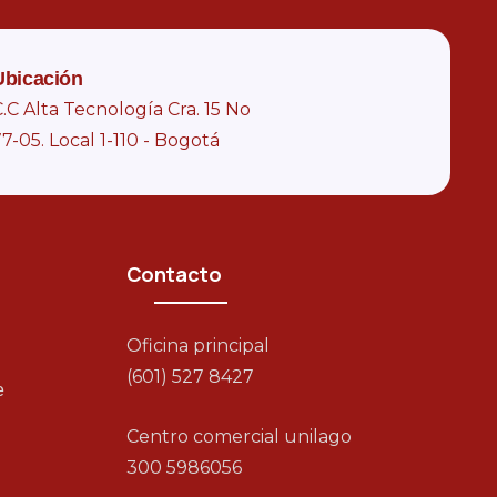
Ubicación
.C Alta Tecnología Cra. 15 No
7-05. Local 1-110 - Bogotá
Contacto
Oficina principal
(601) 527 8427
e
Centro comercial unilago
300 5986056