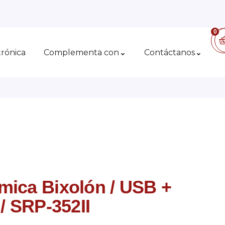
0
trónica
Complementa con
Contáctanos
mica Bixolón / USB +
 / SRP-352II