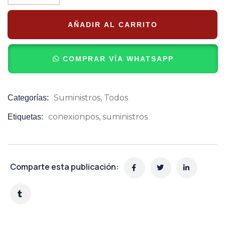
AÑADIR AL CARRITO
COMPRAR VÍA WHATSAPP
Suministros
,
Todos
Categorías:
Product
Meta
conexionpos
,
suministros
Etiquetas:
Comparte esta publicación: