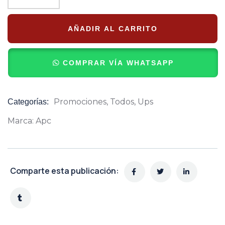
AÑADIR AL CARRITO
COMPRAR VÍA WHATSAPP
Promociones
,
Todos
,
Ups
Categorías:
Product
Meta
Marca:
Apc
Comparte esta publicación: