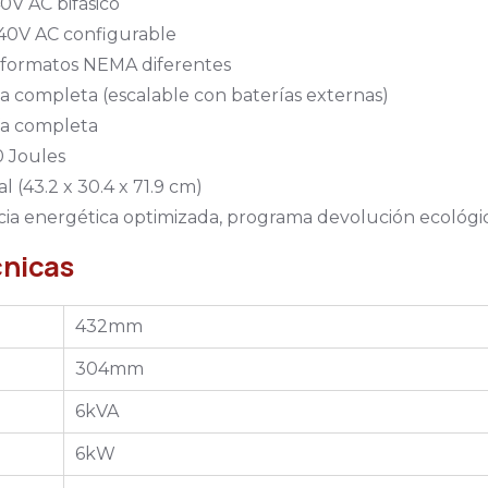
0V AC bifásico
 240V AC configurable
4 formatos NEMA diferentes
a completa (escalable con baterías externas)
ría completa
0 Joules
l (43.2 x 30.4 x 71.9 cm)
encia energética optimizada, programa devolución ecológi
cnicas
432mm
304mm
6kVA
6kW