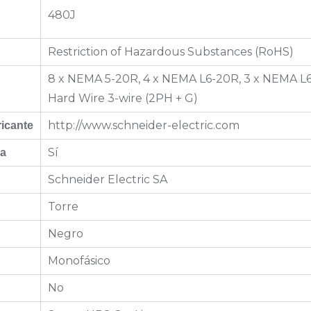
480J
Restriction of Hazardous Substances (RoHS)
8 x NEMA 5-20R, 4 x NEMA L6-20R, 3 x NEMA L6-
Hard Wire 3-wire (2PH + G)
http://www.schneider-electric.com
ricante
Sí
da
Schneider Electric SA
Torre
Negro
Monofásico
No