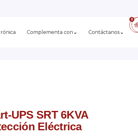
0
trónica
Complementa con
Contáctanos
rt-UPS SRT 6KVA
tección Eléctrica