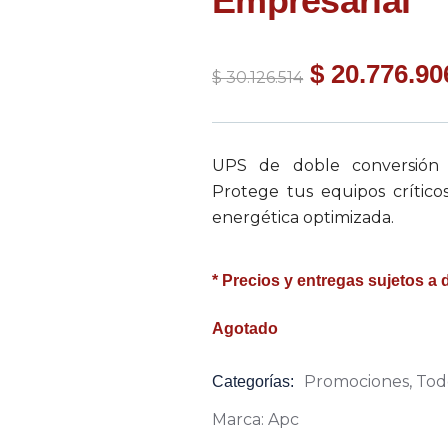
Empresarial
$
20.776.90
$
30.126.514
UPS de doble conversión
Protege tus equipos críticos
energética optimizada.
* Precios y entregas sujetos a 
Agotado
Promociones
,
Tod
Categorías:
Product
Meta
Marca:
Apc