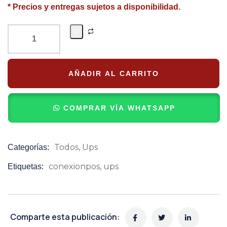
* Precios y entregas sujetos a disponibilidad.
AÑADIR AL CARRITO
COMPRAR VÍA WHATSAPP
Todos
,
Ups
Categorías:
Product
Meta
conexionpos
,
ups
Etiquetas:
Comparte esta publicación: