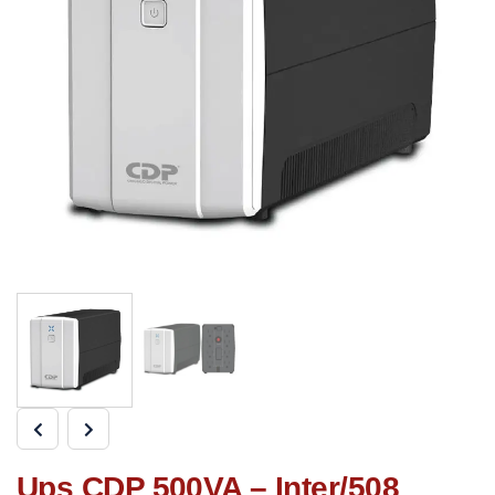
Ups CDP 500VA – Inter/508